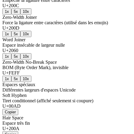
Empêche la ligature entre caractères
U+200C
1x
5x
10x
Zero-Width Joiner
Force la ligature entre caractères (utilisé dans les emojis)
U+200D
1x
5x
10x
Word Joiner
Espace insécable de largeur nulle
U+2060
1x
5x
10x
Zero-Width No-Break Space
BOM (Byte Order Mark), invisible
U+FEFF
1x
5x
10x
Espaces spéciaux
Différentes largeurs d'espaces Unicode
Soft Hyphen
Tiret conditionnel (affiché seulement si coupure)
U+00AD
Copier
Hair Space
Espace très fin
U+200A