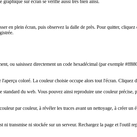
 graphique sur écran se vérifie aussi très bien ainsi.
asser en plein écran, puis observez la dalle de près. Pour quitter, cliq
gistrée.
lement, ou saisissez directement un code hexadécimal (par exemple #ff880
r l'aperçu coloré. La couleur choisie occupe alors tout l'écran. Clique
standard du web. Vous pouvez ainsi reproduire une couleur précise, pa
r couleur par couleur, à révéler les traces avant un nettoyage, à créer un
t ni transmise ni stockée sur un serveur. Rechargez la page et l'outil re