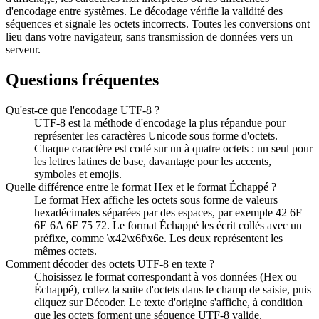
d'encodage entre systèmes. Le décodage vérifie la validité des
séquences et signale les octets incorrects. Toutes les conversions ont
lieu dans votre navigateur, sans transmission de données vers un
serveur.
Questions fréquentes
Qu'est-ce que l'encodage UTF-8 ?
UTF-8 est la méthode d'encodage la plus répandue pour
représenter les caractères Unicode sous forme d'octets.
Chaque caractère est codé sur un à quatre octets : un seul pour
les lettres latines de base, davantage pour les accents,
symboles et emojis.
Quelle différence entre le format Hex et le format Échappé ?
Le format Hex affiche les octets sous forme de valeurs
hexadécimales séparées par des espaces, par exemple 42 6F
6E 6A 6F 75 72. Le format Échappé les écrit collés avec un
préfixe, comme \x42\x6f\x6e. Les deux représentent les
mêmes octets.
Comment décoder des octets UTF-8 en texte ?
Choisissez le format correspondant à vos données (Hex ou
Échappé), collez la suite d'octets dans le champ de saisie, puis
cliquez sur Décoder. Le texte d'origine s'affiche, à condition
que les octets forment une séquence UTF-8 valide.