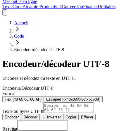
Mes outils en ligne
Texte
Code
Aléatoire
Productivité
Conversion
Finance
Utilitaires
Accueil
Code
Encodeur/décodeur UTF-8
Encodeur/décodeur UTF-8
Encodez et décodez du texte en UTF-8.
Encodeur/Décodeur UTF-8
Format
Hex (48 65 6C 6C 6F)
Escaped (\x48\x65\x6c\x6c\x6f)
Texte ou bytes UTF-8
Encoder
Décoder
↔ Inverser
Copier
Effacer
Résultat