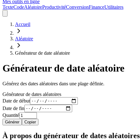
Mes outils en ligne
Texte
Code
Aléatoire
Productivité
Conversion
Finance
Utilitaires
Accueil
Aléatoire
Générateur de date aléatoire
Générateur de date aléatoire
Générez des dates aléatoires dans une plage définie.
Générateur de dates aléatoires
Date de début
Date de fin
Quantité
Générer
Copier
À propos du générateur de dates aléatoires