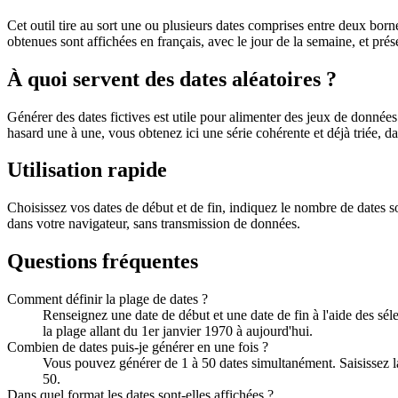
Cet outil tire au sort une ou plusieurs dates comprises entre deux born
obtenues sont affichées en français, avec le jour de la semaine, et pr
À quoi servent des dates aléatoires ?
Générer des dates fictives est utile pour alimenter des jeux de données
hasard une à une, vous obtenez ici une série cohérente et déjà triée, da
Utilisation rapide
Choisissez vos dates de début et de fin, indiquez le nombre de dates so
dans votre navigateur, sans transmission de données.
Questions fréquentes
Comment définir la plage de dates ?
Renseignez une date de début et une date de fin à l'aide des séle
la plage allant du 1er janvier 1970 à aujourd'hui.
Combien de dates puis-je générer en une fois ?
Vous pouvez générer de 1 à 50 dates simultanément. Saisissez l
50.
Dans quel format les dates sont-elles affichées ?