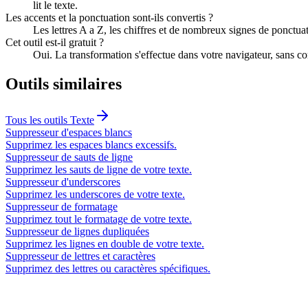
lit le texte.
Les accents et la ponctuation sont-ils convertis ?
Les lettres A a Z, les chiffres et de nombreux signes de ponctuat
Cet outil est-il gratuit ?
Oui. La transformation s'effectue dans votre navigateur, sans co
Outils similaires
Tous les outils
Texte
Suppresseur d'espaces blancs
Supprimez les espaces blancs excessifs.
Suppresseur de sauts de ligne
Supprimez les sauts de ligne de votre texte.
Suppresseur d'underscores
Supprimez les underscores de votre texte.
Suppresseur de formatage
Supprimez tout le formatage de votre texte.
Suppresseur de lignes dupliquées
Supprimez les lignes en double de votre texte.
Suppresseur de lettres et caractères
Supprimez des lettres ou caractères spécifiques.