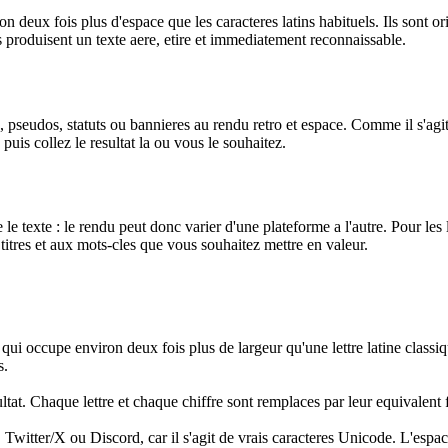
 deux fois plus d'espace que les caracteres latins habituels. Ils sont ori
ls produisent un texte aere, etire et immediatement reconnaissable.
tions, pseudos, statuts ou bannieres au rendu retro et espace. Comme il s'ag
puis collez le resultat la ou vous le souhaitez.
 le texte : le rendu peut donc varier d'une plateforme a l'autre. Pour les 
ux titres et aux mots-cles que vous souhaitez mettre en valeur.
ui occupe environ deux fois plus de largeur qu'une lettre latine classiqu
s.
ultat. Chaque lettre et chaque chiffre sont remplaces par leur equivalent
itter/X ou Discord, car il s'agit de vrais caracteres Unicode. L'espacem