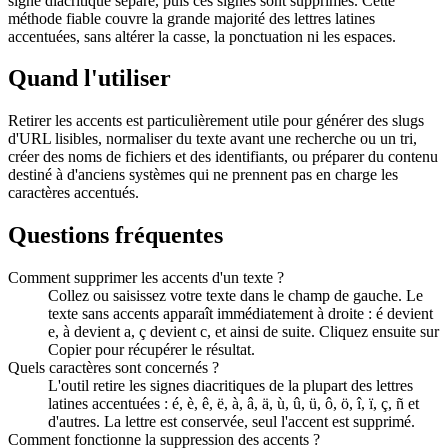
signe diacritique séparé, puis ces signes sont supprimés. Cette
méthode fiable couvre la grande majorité des lettres latines
accentuées, sans altérer la casse, la ponctuation ni les espaces.
Quand l'utiliser
Retirer les accents est particulièrement utile pour générer des slugs
d'URL lisibles, normaliser du texte avant une recherche ou un tri,
créer des noms de fichiers et des identifiants, ou préparer du contenu
destiné à d'anciens systèmes qui ne prennent pas en charge les
caractères accentués.
Questions fréquentes
Comment supprimer les accents d'un texte ?
Collez ou saisissez votre texte dans le champ de gauche. Le
texte sans accents apparaît immédiatement à droite : é devient
e, à devient a, ç devient c, et ainsi de suite. Cliquez ensuite sur
Copier pour récupérer le résultat.
Quels caractères sont concernés ?
L'outil retire les signes diacritiques de la plupart des lettres
latines accentuées : é, è, ê, ë, à, â, ä, ù, û, ü, ô, ö, î, ï, ç, ñ et
d'autres. La lettre est conservée, seul l'accent est supprimé.
Comment fonctionne la suppression des accents ?