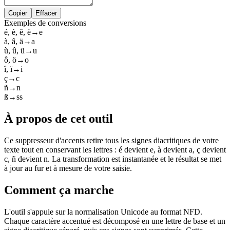
Copier
Effacer
Exemples de conversions
é, è, ê, ë
→
e
à, â, ä
→
a
ù, û, ü
→
u
ô, ö
→
o
î, ï
→
i
ç
→
c
ñ
→
n
ß
→
ss
À propos de cet outil
Ce suppresseur d'accents retire tous les signes diacritiques de votre
texte tout en conservant les lettres : é devient e, à devient a, ç devient
c, ñ devient n. La transformation est instantanée et le résultat se met
à jour au fur et à mesure de votre saisie.
Comment ça marche
L'outil s'appuie sur la normalisation Unicode au format NFD.
Chaque caractère accentué est décomposé en une lettre de base et un