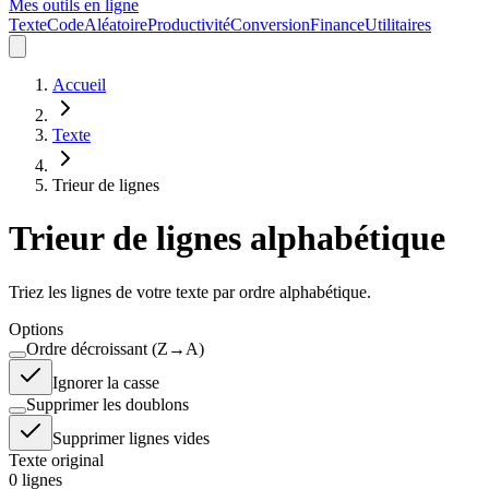
Mes outils en ligne
Texte
Code
Aléatoire
Productivité
Conversion
Finance
Utilitaires
Accueil
Texte
Trieur de lignes
Trieur de lignes alphabétique
Triez les lignes de votre texte par ordre alphabétique.
Options
Ordre décroissant (Z→A)
Ignorer la casse
Supprimer les doublons
Supprimer lignes vides
Texte original
0
lignes