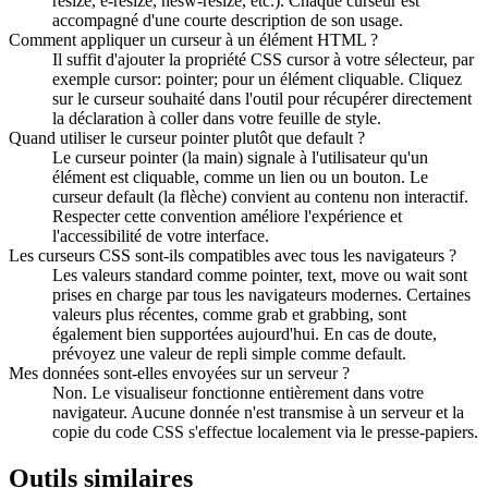
resize, e-resize, nesw-resize, etc.). Chaque curseur est
accompagné d'une courte description de son usage.
Comment appliquer un curseur à un élément HTML ?
Il suffit d'ajouter la propriété CSS cursor à votre sélecteur, par
exemple cursor: pointer; pour un élément cliquable. Cliquez
sur le curseur souhaité dans l'outil pour récupérer directement
la déclaration à coller dans votre feuille de style.
Quand utiliser le curseur pointer plutôt que default ?
Le curseur pointer (la main) signale à l'utilisateur qu'un
élément est cliquable, comme un lien ou un bouton. Le
curseur default (la flèche) convient au contenu non interactif.
Respecter cette convention améliore l'expérience et
l'accessibilité de votre interface.
Les curseurs CSS sont-ils compatibles avec tous les navigateurs ?
Les valeurs standard comme pointer, text, move ou wait sont
prises en charge par tous les navigateurs modernes. Certaines
valeurs plus récentes, comme grab et grabbing, sont
également bien supportées aujourd'hui. En cas de doute,
prévoyez une valeur de repli simple comme default.
Mes données sont-elles envoyées sur un serveur ?
Non. Le visualiseur fonctionne entièrement dans votre
navigateur. Aucune donnée n'est transmise à un serveur et la
copie du code CSS s'effectue localement via le presse-papiers.
Outils similaires