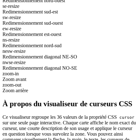
Redimensionnement nord-ouest
se-resize
Redimensionnement sud-est
sw-resize
Redimensionnement sud-ouest
ew-resize
Redimensionnement est-ouest
ns-resize
Redimensionnement nord-sud
nesw-resize
Redimensionnement diagonal NE-SO
nwse-resize
Redimensionnement diagonal NO-SE
zoom-in
Zoom avant
zoom-out
Zoom arrière
À propos du visualiseur de curseurs CSS
Ce visualiseur regroupe les 36 valeurs de la propriété CSS
cursor
sur une seule page interactive. Chaque carte affiche le nom exact du
curseur, une courte description de son usage et applique le curseur
en question lorsque vous survolez la zone. Vous pouvez ainsi
comparer visuellement la fleche, la main, le texte, les curseurs de