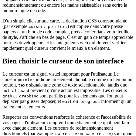
redimensionnement ou encore les mains saisissables sans ecrire la
moindre ligne de code.
D'un simple clic sur une carte, la declaration CSS correspondante
(par exemple
) est copiee dans votre presse-
cursor: pointer;
papiers et un bloc de code complet, prets a coller dans votre feuille
de style, s'affiche en bas de page. C'est un gain de temps appreciable
pour les developpeurs et les integrateurs web qui doivent verifier
rapidement quel curseur convient le mieux a un element.
Bien choisir le curseur de son interface
Le curseur est un signal visuel important pour l'utilisateur. Le
curseur
indique un element cliquable comme un lien ou un
pointer
bouton,
signale une zone de texte selectionnable, tandis que
text
previent qu'une action est impossible. Les curseurs
not-allowed
et
sont parfaits pour les elements que l'on peut
grab
grabbing
deplacer par glisser-deposer, et
ou
informent qu'un
wait
progress
traitement est en cours.
Respecter ces conventions renforce la coherence et l'accessibilite de
vos pages : l'utilisateur comprend immediatement ce qu'il peut faire
avec chaque element. Les curseurs de redimensionnement
directionnels (par exemple
ou
) sont quant
ew-resize
nwse-resize