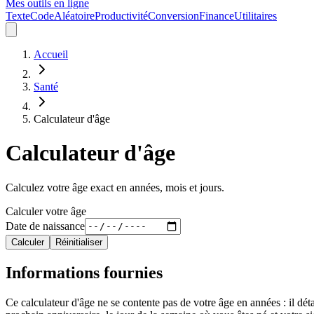
Mes outils en ligne
Texte
Code
Aléatoire
Productivité
Conversion
Finance
Utilitaires
Accueil
Santé
Calculateur d'âge
Calculateur d'âge
Calculez votre âge exact en années, mois et jours.
Calculer votre âge
Date de naissance
Calculer
Réinitialiser
Informations fournies
Ce calculateur d'âge ne se contente pas de votre âge en années : il dét