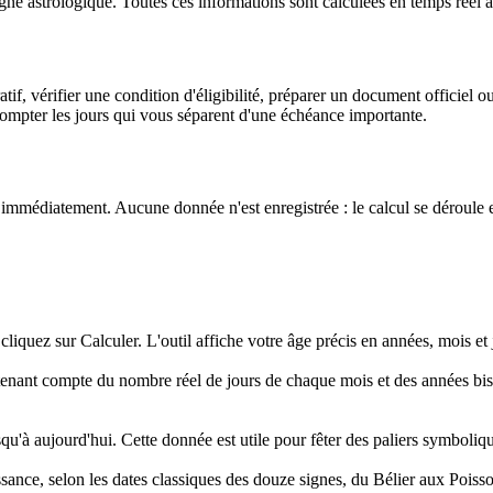
gne astrologique. Toutes ces informations sont calculées en temps réel à 
if, vérifier une condition d'éligibilité, préparer un document officiel ou
 compter les jours qui vous séparent d'une échéance importante.
ts immédiatement. Aucune donnée n'est enregistrée : le calcul se déroule 
iquez sur Calculer. L'outil affiche votre âge précis en années, mois et j
 tenant compte du nombre réel de jours de chaque mois et des années bis
squ'à aujourd'hui. Cette donnée est utile pour fêter des paliers symboli
sance, selon les dates classiques des douze signes, du Bélier aux Poiss