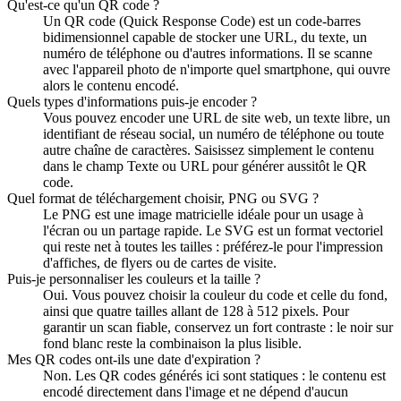
Qu'est-ce qu'un QR code ?
Un QR code (Quick Response Code) est un code-barres
bidimensionnel capable de stocker une URL, du texte, un
numéro de téléphone ou d'autres informations. Il se scanne
avec l'appareil photo de n'importe quel smartphone, qui ouvre
alors le contenu encodé.
Quels types d'informations puis-je encoder ?
Vous pouvez encoder une URL de site web, un texte libre, un
identifiant de réseau social, un numéro de téléphone ou toute
autre chaîne de caractères. Saisissez simplement le contenu
dans le champ Texte ou URL pour générer aussitôt le QR
code.
Quel format de téléchargement choisir, PNG ou SVG ?
Le PNG est une image matricielle idéale pour un usage à
l'écran ou un partage rapide. Le SVG est un format vectoriel
qui reste net à toutes les tailles : préférez-le pour l'impression
d'affiches, de flyers ou de cartes de visite.
Puis-je personnaliser les couleurs et la taille ?
Oui. Vous pouvez choisir la couleur du code et celle du fond,
ainsi que quatre tailles allant de 128 à 512 pixels. Pour
garantir un scan fiable, conservez un fort contraste : le noir sur
fond blanc reste la combinaison la plus lisible.
Mes QR codes ont-ils une date d'expiration ?
Non. Les QR codes générés ici sont statiques : le contenu est
encodé directement dans l'image et ne dépend d'aucun